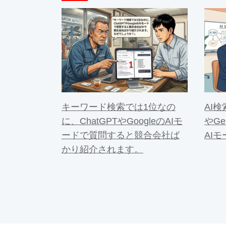
キーワード検索では1位なの
AI検
に、ChatGPTやGoogleのAIモ
やGe
ードで質問すると競合会社ば
AI
かり紹介されます。