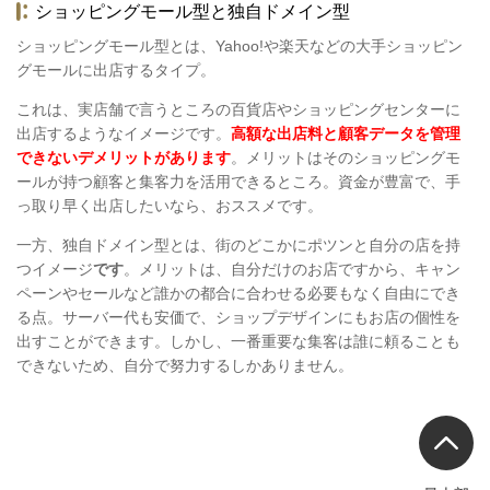
ショッピングモール型と独自ドメイン型
ショッピングモール型とは、Yahoo!や楽天などの大手ショッピン
グモールに出店するタイプ
。
これは、実店舗で言うところの百貨店やショッピングセンターに
出店するようなイメージです。
高額な出店料と顧客データを管理
できないデメリットがあります
。メリットはそのショッピングモ
ールが持つ顧客と集客力を活用できるところ。資金が豊富で、手
っ取り早く出店したいなら、おススメです。
一方、
独自ドメイン型とは、街のどこかにポツンと自分の店を持
つイメージ
です
。メリットは、自分だけのお店ですから、キャン
ペーンやセールなど誰かの都合に合わせる必要もなく自由にでき
る点。サーバー代も安価で、ショップデザインにもお店の個性を
出すことができます。しかし、一番重要な集客は誰に頼ることも
できないため、自分で努力するしかありません。