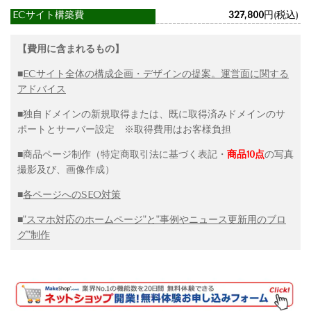
ECサイト構築費
327,800
円(税込)
【費用に含まれるもの】
■
ECサイト全体の構成企画・デザインの提案。運営面に関する
アドバイス
■独自ドメインの新規取得または、既に取得済みドメインのサ
ポートとサーバー設定 ※取得費用はお客様負担
■商品ページ制作（特定商取引法に基づく表記・
商品10点
の写真
撮影及び、画像作成）
■
各ページへのSEO対策
■
"スマホ対応のホームページ"と"事例やニュース更新用のブロ
グ"制作