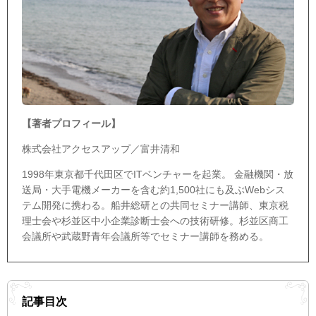
【著者プロフィール】
株式会社アクセスアップ／富井清和
1998年東京都千代田区でITベンチャーを起業。 金融機関・放
送局・大手電機メーカーを含む約1,500社にも及ぶWebシス
テム開発に携わる。船井総研との共同セミナー講師、東京税
理士会や杉並区中小企業診断士会への技術研修。杉並区商工
会議所や武蔵野青年会議所等でセミナー講師を務める。
記事目次