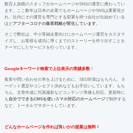
数百人規模のスタッフがホームページやSNSの運営に携わってい
ます。ここ数年は日本の企業でもホームページやSNSは重要視さ
れ、社内にその運営を専門とする部署を持つ会社が出始めている
ほど
アフターコロナの集客戦略が変化しています
。
そこで弊社は、中小零細企業向けにホームページ運営をカスタマ
イズし、お客様を成功に導くまでのストーリーを作り出すことを
テーマにしたサービスを行っています。
Googleキーワード検索で上位表示の実績多数
！
集客や問い合わせの率を上げるために、SEO対策はもちろん、タ
ーゲット選定やコンセプト決めなどもお手伝いしています。も
ち
ろん、文章作成に写真撮影などコンテンツ準備も対応。更新時に
も
自分でできるCMSを使い
スマホ対応の
ホームページ
で制作する
など、トータルでサポートしています。
どんなホームページを作れば良いかの提案は無料！