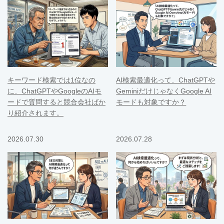
キーワード検索では1位なの
AI検索最適化って、ChatGPTや
に、ChatGPTやGoogleのAIモ
GeminiだけじゃなくGoogle AI
ードで質問すると競合会社ばか
モードも対象ですか？
り紹介されます。
2026.07.30
2026.07.28