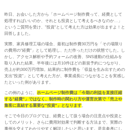
昨日、お会いした方から「ホームページ制作費って、経費として
処理すればいいのか、それとも投資として考えるべきなのか…」
というご質問を受け、"投資"として考えた方は効果が出ますよ！と
回答しました。
実際、家具修理工場の場合、最初は制作費30万円を「その場限り
の費用の"経費"」として処理し、ただ作っただけの状態でした。し
かし、アクセス解析や予約フォームの改善、SNS連動の仕組みを
取り入れた結果、半年後には月10件ほどの新規予約につながり、
売上が約300万円増加。結果的に制作費を「収益を生み出すための
支出"投資"」として考えた方が、事業成長につながることを実感し
たといった例があります。
この例のように、
ホームページ制作費は「今期の利益を直接圧縮
する"経費"」ではなく、制作時の関わり方や運営次第で「売上や
集客に直結する重要な"投資"」となります
。
そこで今日のブログでは、経費として扱う場合の注意点や投資と
してのメリット、さらに費用対効果で判断する方法まで、実際の
事例を交えてわかりやすく解説したいと思います。是非参考にし