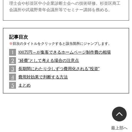
理士会や杉並区中小企業診断士会への技術研修。杉並区商工
会議所や武蔵野青年会議所等でセミナー講師を務める。
記事目次
※
目次のタイトルをクリックすると該当箇所にジャンプします。
1
100万円～が集客できるホームページ制作費の相場
2
"経費"として考える場合の注意点
2
3
長期間にわたり少しずつ費用化される"投資"
2
4
費用対効果で判断する方法
2
5
まとめ
2
最上部へ