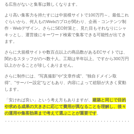
る広告がないと集客は難しくなります。
より高い集客力を持たすには中規模サイトで100万円～。最低これ
ぐらいから、何人ものWebのプロが関わり、企画・コンテンツ制
作・Webデザイン。さらにSEO対策と、見た目もそれなりにシャ
キッとし、運営後にキーワード検索で集客できる可能性が出てき
ます。
さらに大規模サイトや数百点以上の商品数があるECサイトでは、
関わるスタッフがのべ数十人。工期は半年以上。ですから300万円
以上かかることが珍しくありません。
さらに制作には、"写真撮影"や"文章作成"、"独自ドメイン取
得"、"サーバー設定"などもあり、内容によって総額が大きく変動
します。
「安ければ良い」という考え方もありますが、
建築と同じで目的
や求める成果の大きさに応じて費用が異なることを理解し、後々
の運用や集客効果まで考えて選ぶことが重要です
。