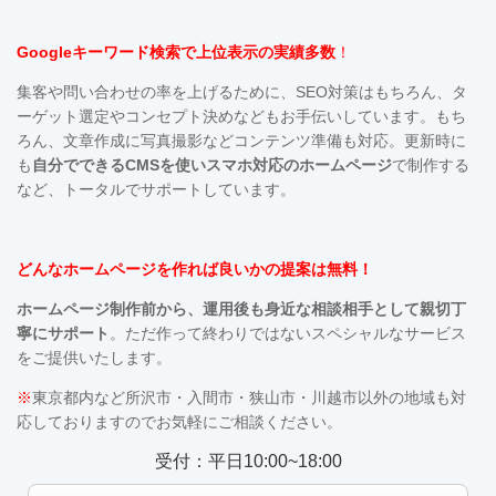
Googleキーワード検索で上位表示の実績多数
！
集客や問い合わせの率を上げるために、SEO対策はもちろん、タ
ーゲット選定やコンセプト決めなどもお手伝いしています。も
ち
ろん、文章作成に写真撮影などコンテンツ準備も対応。更新時に
も
自分でできるCMSを使い
スマホ対応の
ホームページ
で制作する
など、トータルでサポートしています。
どんなホームページを作れば良いかの提案は無料！
ホームページ制作前から、運用後も
身近な相談相手として親切丁
寧にサポート
。ただ作って終わりではないスペシャルなサービス
をご提供いたします。
※
東京都内など所沢市・入間市・狭山市・川越市以外の地域も対
応しておりますのでお気軽にご相談ください。
受付：平日10:00~18:00