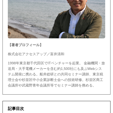
【著者プロフィール】
株式会社アクセスアップ／富井清和
1998年東京都千代田区でITベンチャーを起業。 金融機関・放
送局・大手電機メーカーを含む約1,500社にも及ぶWebシス
テム開発に携わる。船井総研との共同セミナー講師、東京税
理士会や杉並区中小企業診断士会への技術研修。杉並区商工
会議所や武蔵野青年会議所等でセミナー講師を務める。
記事目次