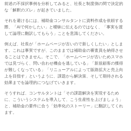
前述の不採択事例を分析してみると、社長と制度側の間で決定的
な「解釈のズレ」が起きていました。
それを避けるには、補助金コンサルタントに資料作成を依頼する
際、「AIで何かしたい」と曖昧に伝えるのではなく、「事実を渡
して論理に翻訳してもらう」ことを意識してください。
例えば、社長が「ホームページが古いので新しくしたい」としま
す。これは事実ですが、このままでは補助金の審査員を納得させ
ることはできません。そこで、「ホームページが古いためスマホ
では見づらく、問い合わせ機会を逃している」「新規顧客の獲得
が難しくなっている」「リニューアルによって販路拡大と売上向
上を目指す」というように、課題から解決策、そして期待される
効果までを論理的につなげていきます。
そうすれば、コンサルタントは「その課題解決を実現するため
に、こういうシステムを導入して、こう生産性を上げましょう」
と、補助金の要件に合う「効率化のストーリー」に翻訳してくれ
ます。