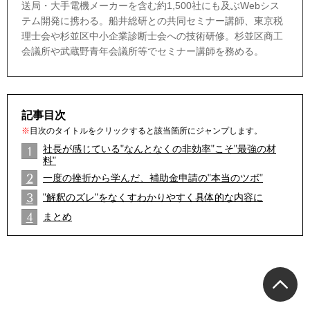
送局・大手電機メーカーを含む約1,500社にも及ぶWebシス
テム開発に携わる。船井総研との共同セミナー講師、東京税
理士会や杉並区中小企業診断士会への技術研修。杉並区商工
会議所や武蔵野青年会議所等でセミナー講師を務める。
記事目次
※
目次のタイトルをクリックすると該当箇所にジャンプします。
社長が感じている"なんとなくの非効率"こそ"最強の材
1
料"
2
一度の挫折から学んだ、補助金申請の"本当のツボ"
2
3
"解釈のズレ"をなくすわかりやすく具体的な内容に
2
4
まとめ
2