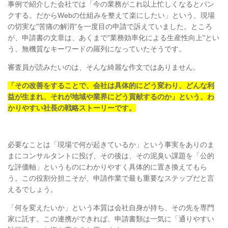
事例で紹介した会社では「今の業務がこれ以上忙しくなるとパン
クする。だからWebの仕組みを整えて楽にしたい」という、現場
の切実な"苦痛の解消"を一度目の申請で訴えていました。ところ
が、申請書の文章は、あくまで"業務効率化による生産性向上"とい
う、無機質なキーワードの羅列になっていたそうです。
審査員が読みたいのは、そんな綺麗な作文ではありません。
「その改善をすることで、会社は具体的にどう変わり、どんな利
益が生まれ、それが地域や業界にどう貢献するのか」という、わ
かりやすい社長の戦略ストーリーです。
必要なことは「現場で何が起きているか」という事実をありのま
まにコンサルタントに投げ、その後は、その泥臭い課題を「公的
な評価軸」というものにわかりやすく具体的に置き換えてもら
う。この役割分担こそが、申請作業で最も重要なステップだと言
えるでしょう。
「何を変えたいか」という本質は会社自身が持ち、その先を専門
家に託す。この連携ができれば、申請書類は一気に「通りやすい