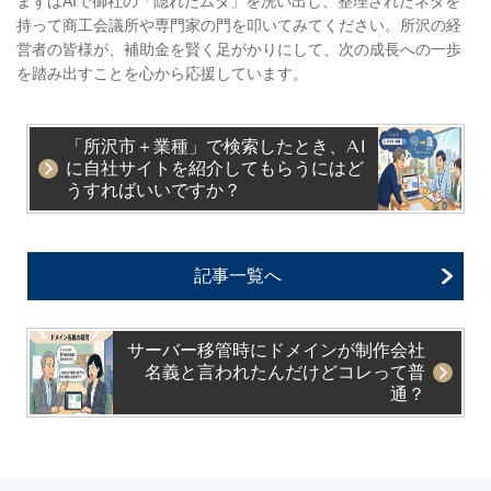
まずはAIで御社の「隠れたムダ」を洗い出し、整理されたネタを
持って商工会議所や専門家の門を叩いてみてください。所沢の経
営者の皆様が、補助金を賢く足がかりにして、次の成長への一歩
を踏み出すことを心から応援しています。
「所沢市＋業種」で検索したとき、AI
に自社サイトを紹介してもらうにはど
うすればいいですか？
記事一覧へ
サーバー移管時にドメインが制作会社
名義と言われたんだけどコレって普
通？