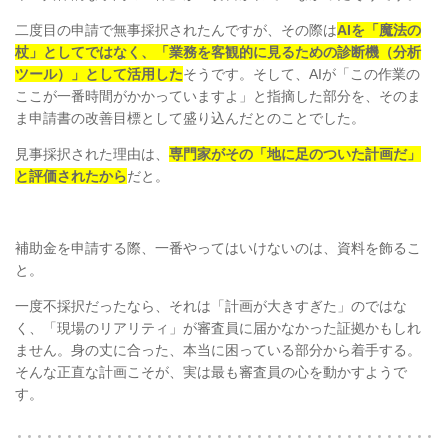
二度目の申請で無事採択されたんですが、その際は
AIを「魔法の
杖」としてではなく、「業務を客観的に見るための診断機（分析
ツール）」として活用した
そうです。そして、AIが「この作業の
ここが一番時間がかかっていますよ」と指摘した部分を、そのま
ま申請書の改善目標として盛り込んだとのことでした。
見事採択された理由は、
専門家がその「地に足のついた計画だ」
と評価されたから
だと。
補助金を申請する際、一番やってはいけないのは、資料を飾るこ
と。
一度不採択だったなら、それは「計画が大きすぎた」のではな
く、「現場のリアリティ」が審査員に届かなかった証拠かもしれ
ません。身の丈に合った、本当に困っている部分から着手する。
そんな正直な計画こそが、実は最も審査員の心を動かすようで
す。