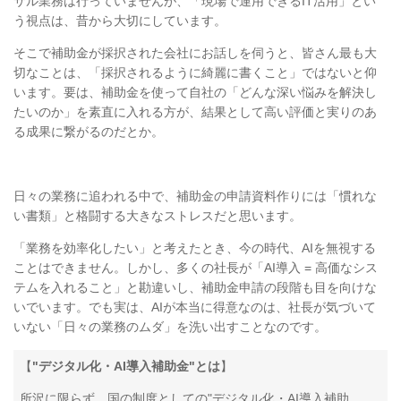
サル業務は行っていませんが、「現場で運用できるIT活用」とい
う視点は、昔から大切にしています。
そこで補助金が採択された会社にお話しを伺うと、皆さん最も大
切なことは、「採択されるように綺麗に書くこと」ではないと仰
います。要は、補助金を使って自社の「どんな深い悩みを解決し
たいのか」を素直に入れる方が、結果として高い評価と実りのあ
る成果に繋がるのだとか。
日々の業務に追われる中で、補助金の申請資料作りには「慣れな
い書類」と格闘する大きなストレスだと思います。
「業務を効率化したい」と考えたとき、今の時代、AIを無視する
ことはできません。しかし、多くの社長が「AI導入 = 高価なシス
テムを入れること」と勘違いし、補助金申請の段階も目を向けな
いでいます。でも実は、AIが本当に得意なのは、社長が気づいて
いない「日々の業務のムダ」を洗い出すことなのです。
【
"デジタル化・AI導入補助金"とは
】
所沢に限らず、国の制度としての"デジタル化・AI導入補助