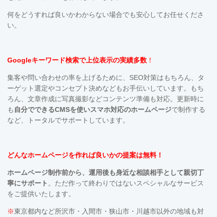
何をどうすれば良いかわからない場合でも安心してお任せくださ
い。
Googleキーワード検索で上位表示の実績多数
！
集客や問い合わせの率を上げるために、SEO対策はもちろん、タ
ーゲット選定やコンセプト決めなどもお手伝いしています。も
ち
ろん、文章作成に写真撮影などコンテンツ準備も対応。更新時に
も
自分でできるCMSを使い
スマホ対応の
ホームページ
で制作する
など、トータルでサポートしています。
どんなホームページを作れば良いかの提案は無料！
ホームページ制作前から、運用後も
身近な相談相手として親切丁
寧にサポート
。ただ作って終わりではないスペシャルなサービス
をご提供いたします。
※
東京都内など所沢市・入間市・狭山市・川越市以外の地域も対