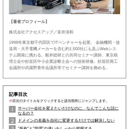
【著者プロフィール】
株式会社アクセスアップ／富井清和
1998年東京都千代田区でITベンチャーを起業。 金融機関・放
送局・大手電機メーカーを含む約1,500社にも及ぶWebシス
テム開発に携わる。船井総研との共同セミナー講師、東京税
理士会や杉並区中小企業診断士会への技術研修。杉並区商工
会議所や武蔵野青年会議所等でセミナー講師を務める。
記事目次
※
目次のタイトルをクリックすると該当箇所にジャンプします。
サーバー会社を変えたいだけなのに、なんでこんな話に
1
なるの？
2
ドメインの名義を自社に変更するだけでは解決しない
2
3
"所有"と"管理"の違いをしっかり把握する