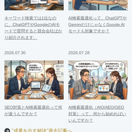
キーワード検索では1位なの
AI検索最適化って、ChatGPTや
に、ChatGPTやGoogleのAIモ
GeminiだけじゃなくGoogle AI
ードで質問すると競合会社ばか
モードも対象ですか？
り紹介されます。
2026.07.30
2026.07.28
SEO対策とAI検索最適化って何
AI検索最適化（AIO/AEO/GEO
が違うんですか？
対策）って、何から始めればい
いんですか？
"成果を出す秘訣"過去記事へ