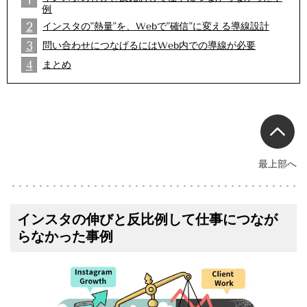
1
例
2
インスタの"熱量"を、Webで"確信"に変える導線設計
2
3
問い合わせにつなげるにはWeb内での導線が必要
2
4
まとめ
2
最上部へ
インスタの伸びと反比例して仕事につなが
らなかった事例