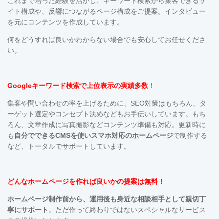
これまで培った経験を活かし、キーワード検索から集客できるサ
イト構成や、反響につながるページ構成をご提案。インタビュー
を元にコンテンツを作成しています。
何をどうすれば良いかわからない場合でも安心してお任せくださ
い。
Googleキーワード検索で上位表示の実績多数
！
集客や問い合わせの率を上げるために、SEO対策はもちろん、タ
ーゲット選定やコンセプト決めなどもお手伝いしています。も
ち
ろん、文章作成に写真撮影などコンテンツ準備も対応。更新時に
も
自分でできるCMSを使い
スマホ対応の
ホームページ
で制作する
など、トータルでサポートしています。
どんなホームページを作れば良いかの提案は無料！
ホームページ制作前から、運用後も
身近な相談相手として親切丁
寧にサポート
。ただ作って終わりではないスペシャルなサービス