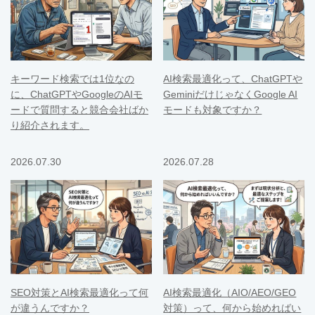
キーワード検索では1位なの
AI検索最適化って、ChatGPTや
に、ChatGPTやGoogleのAIモ
GeminiだけじゃなくGoogle AI
ードで質問すると競合会社ばか
モードも対象ですか？
り紹介されます。
2026.07.30
2026.07.28
SEO対策とAI検索最適化って何
AI検索最適化（AIO/AEO/GEO
が違うんですか？
対策）って、何から始めればい