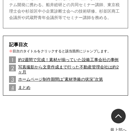
テム開発に携わる。船井総研との共同セミナー講師、東京税
理士会や杉並区中小企業診断士会への技術研修。杉並区商工
会議所や武蔵野青年会議所等でセミナー講師を務める。
記事目次
※
目次のタイトルをクリックすると該当箇所にジャンプします。
1
約2週間で完成！素材が揃っていた設備工事会社の事例
写真撮影から文章作成まで行った不動産管理会社は約2
2
ヶ月
2
3
ホームページ制作期間は"素材準備の状況"次第
2
4
まとめ
2
最上部へ