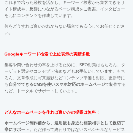
これまで培った経験を活かし、キーワード検索から集客できるサ
イト構成や、反響につながるページ構成をご提案。インタビュー
を元にコンテンツを作成しています。
何をどうすれば良いかわからない場合でも安心してお任せくださ
い。
Googleキーワード検索で上位表示の実績多数
！
集客や問い合わせの率を上げるために、SEO対策はもちろん、タ
ーゲット選定やコンセプト決めなどもお手伝いしています。も
ち
ろん、文章作成に写真撮影などコンテンツ準備も対応。更新時に
も
自分でできるCMSを使い
スマホ対応の
ホームページ
で制作する
など、トータルでサポートしています。
どんなホームページを作れば良いかの提案は無料！
ホームページ制作前から、運用後も
身近な相談相手として親切丁
寧にサポート
。ただ作って終わりではないスペシャルなサービス