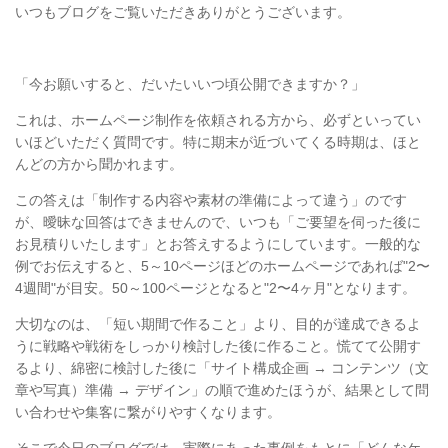
いつもブログをご覧いただきありがとうございます。
「今お願いすると、だいたいいつ頃公開できますか？」
これは、ホームページ制作を依頼される方から、必ずといってい
いほどいただく質問です。特に期末が近づいてくる時期は、ほと
んどの方から聞かれます。
この答えは「制作する内容や素材の準備によって違う」のです
が、曖昧な回答はできませんので、いつも「ご要望を伺った後に
お見積りいたします」とお答えするようにしています。一般的な
例でお伝えすると、5～10ページほどのホームページであれば"2〜
4週間"が目安。50～100ページとなると"2〜4ヶ月"となります。
大切なのは、「短い期間で作ること」より、目的が達成できるよ
うに戦略や戦術をしっかり検討した後に作ること。慌てて公開す
るより、綿密に検討した後に「サイト構成企画 → コンテンツ（文
章や写真）準備 → デザイン」の順で進めたほうが、結果として問
い合わせや集客に繋がりやすくなります。
そこで今日のブログでは、実際にあった事例をもとに「どんなケ