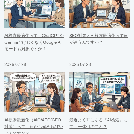
AI検索最適化って、ChatGPTや
SEO対策とAI検索最適化って何
GeminiだけじゃなくGoogle AI
が違うんですか？
モードも対象ですか？
2026.07.28
2026.07.23
AI検索最適化（AIO/AEO/GEO
最近よく耳にする『AI検索』っ
対策）って、何から始めればい
て、一体何のこと？
いんですか？