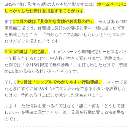
SNSを"流し見"する8割の人を本気で動かすには、
ホームページに
しっかりした仕掛けを用意することがカギ
。
まず
1つ目の鍵は「具体的な実績やお客様の声」
。例えばある自動
車整備工場では、修理後に笑顔のお客様と車を一緒に撮った写真
を掲載したところ、「自分もここでお願いしたい」という問い合
わせがグッと増えたそうです。
2つ目の鍵は「限定感」
。キャンペーンや期間限定サービスをバナ
ーで目立たせるだけで、申込数が大きく変わります。実際にあっ
た例では「今月5件限定で無料診断！」を打ち出しただけで、普段
の1.5倍の見積り依頼が入ったそうです。
そして
3つ目は「シンプルでわかりやすい行動導線」
。スマホで見
たときにすぐに電話やLINEで問い合わせできるボタンを設置した
だけで、予約の取りこぼしが減少した例もあります。
つまり、ただ情報を並べるのではなく「誰に・何を・どうしてほ
しいか」を明確に示すことが、流し見層を行動に変える決め手な
のです。