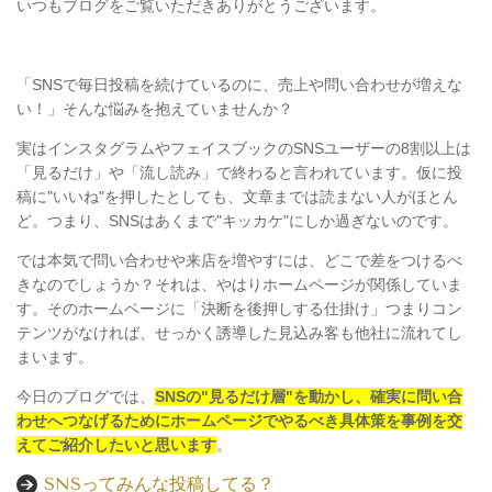
いつもブログをご覧いただきありがとうございます。
「SNSで毎日投稿を続けているのに、売上や問い合わせが増えな
い！」そんな悩みを抱えていませんか？
実はインスタグラムやフェイスブックのSNSユーザーの8割以上は
「見るだけ」や「流し読み」で終わると言われています。仮に投
稿に"いいね"を押したとしても、文章までは読まない人がほとん
ど。つまり、SNSはあくまで"キッカケ"にしか過ぎないのです。
では本気で問い合わせや来店を増やすには、どこで差をつけるべ
きなのでしょうか？それは、やはりホームページが関係していま
す。そのホームページに「決断を後押しする仕掛け」つまりコン
テンツがなければ、せっかく誘導した見込み客も他社に流れてし
まいます。
今日のブログでは、
SNSの"見るだけ層"を動かし、確実に問い合
わせへつなげるためにホームページでやるべき具体策を事例を交
えてご紹介したいと思います
。
SNSってみんな投稿してる？