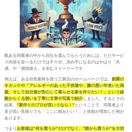
数ある同業者の中から自社を選んでもらうためには、ただサービ
ス内容を並べるだけでは不十分。決め手になるのはやはり「共
感」や「感情移入」を生むストーリーです。
例えば、ある自然素材を使う工務店のホームページでは、
創業の
キカッケや「アレルギーのあった子供達や、膝の悪い年老いた両
親、そして自分達が安心して暮らせる家を作りたい！」という経
験からくる想いを丁寧に文章や写真で紹介
しました。するとその
結果、
"家作りのプロが言いうなら！"
ということで、同業者より
多少高い見積りでも「ここに頼みたい！」と依頼が増加した例が
あります。
つまり
お客様は"何を買うか"だけでなく、"誰から買うか"を大切