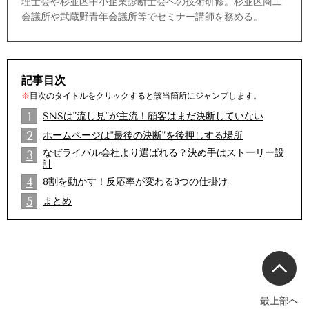
理士会や杉並区中小企業診断士会への技術研修。杉並区商工
会議所や武蔵野青年会議所等でセミナー講師を務める。
記事目次
※
目次のタイトルをクリックすると該当箇所にジャンプします。
1
SNSは"流し見"が主流！顧客はまだ決断していない
2
ホームページは"最後の決断"を後押しする場所
2
なぜライバル会社より選ばれる？決め手はストーリー設
3
計
2
4
8割を動かす！反応率が変わる3つの仕掛け
2
5
まとめ
2
最上部へ