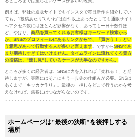
るところまでは至らないケースが多いの現実。
例えば、弊社の通販サイトでもインスタで毎日新作を紹介してい
ても、1投稿あたり"いいね"は百件以上あったとしても通販サイト
へアクセス数にはほとんど影響がなく、あっても一日十数件ほ
ど。やはり、
商品を買ってくれるお客様はキーワード検索から
か、SNSのプロフィールにあるリンクからで、「買おう！」とい
う意思があって行動する人が多いと言えます
。ですから
SNSであ
まり期待しすぎてはいけません。タイムラインに流れてくる貴方
の投稿は、"流し見"しているケースが大半なのですから。
ところが多くの経営者は、SNSに力を入れれば「売れる！」と期
待しますが、実際にはそこにもう一歩先の仕組みが必要。SNSは
あくまで「キッカケ作り」。最後の一押しをどこで行うのかを考
えなければ、集客にはつながらないのです。
ホームページは"最後の決断"を後押しする
場所