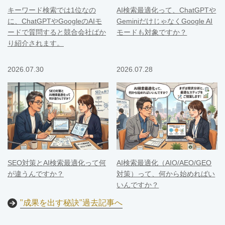
キーワード検索では1位なの
AI検索最適化って、ChatGPTや
に、ChatGPTやGoogleのAIモ
GeminiだけじゃなくGoogle AI
ードで質問すると競合会社ばか
モードも対象ですか？
り紹介されます。
2026.07.30
2026.07.28
SEO対策とAI検索最適化って何
AI検索最適化（AIO/AEO/GEO
が違うんですか？
対策）って、何から始めればい
いんですか？
"成果を出す秘訣"過去記事へ