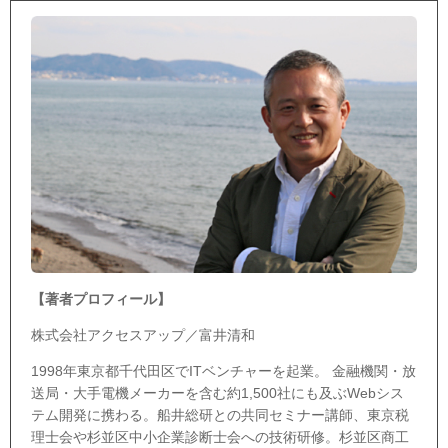
【著者プロフィール】
株式会社アクセスアップ／富井清和
1998年東京都千代田区でITベンチャーを起業。 金融機関・放
送局・大手電機メーカーを含む約1,500社にも及ぶWebシス
テム開発に携わる。船井総研との共同セミナー講師、東京税
理士会や杉並区中小企業診断士会への技術研修。杉並区商工