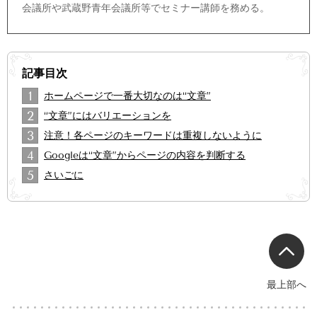
会議所や武蔵野青年会議所等でセミナー講師を務める。
記事目次
1
ホームページで一番大切なのは“文章”
2
“文章”にはバリエーションを
3
注意！各ページのキーワードは重複しないように
4
Googleは“文章”からページの内容を判断する
5
さいごに
最上部へ