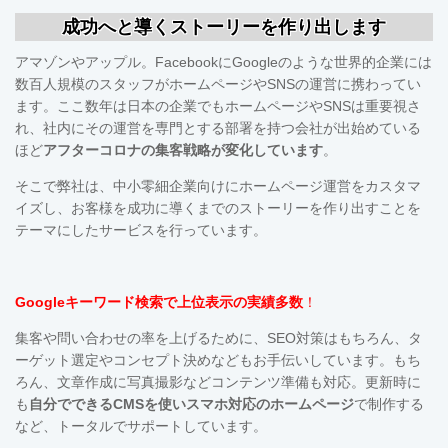
成功へと導くストーリーを作り出します
アマゾンやアップル。FacebookにGoogleのような世界的企業には
数百人規模のスタッフがホームページやSNSの運営に携わってい
ます。ここ数年は日本の企業でもホームページやSNSは重要視さ
れ、社内にその運営を専門とする部署を持つ会社が出始めている
ほど
アフターコロナの集客戦略が変化しています
。
そこで弊社は、中小零細企業向けにホームページ運営をカスタマ
イズし、お客様を成功に導くまでのストーリーを作り出すことを
テーマにしたサービスを行っています。
Googleキーワード検索で上位表示の実績多数
！
集客や問い合わせの率を上げるために、SEO対策はもちろん、タ
ーゲット選定やコンセプト決めなどもお手伝いしています。も
ち
ろん、文章作成に写真撮影などコンテンツ準備も対応。更新時に
も
自分でできるCMSを使い
スマホ対応の
ホームページ
で制作する
など、トータルでサポートしています。